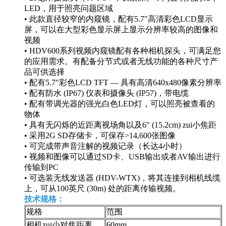
LED，用于照亮问题区域
• 此款直径较窄的内窥镜，配有5.7"高清彩色LCD显示
屏，可以在大型彩色显示屏上显示分辨率较高的图像和
视频
• HDV600系列视频内窥镜配有各种相机探头，可满足您
的应用需求。有配备分节式或者无线功能的各种尺寸产
品可供选择
• 配有5.7"彩色LCD TFT — 具有高清640x480像素分辨率
• 配有防水 (IP67) 仪表和摄像头 (IP57)，带电缆
• 配有带调光器的强光白色LED灯，可以照亮被查看的
物体
• 具有无闪烁的近距离视场角以及6" (15.2cm) zui小焦距
• 采用2G SD存储卡，可保存>14,600张图像
• 可完成带声音注解的视频记录（长达4小时）
• 视频和图像可以通过SD卡、USB输出或者AV输出进行
传输到PC
• 可选装无线发送器 (HDV-WTX)，将其连接到相机线缆
上，可从100英尺 (30m) 处的距离传输视频。
技术规格：
规格
范围
相机zui小对焦距离
60mm