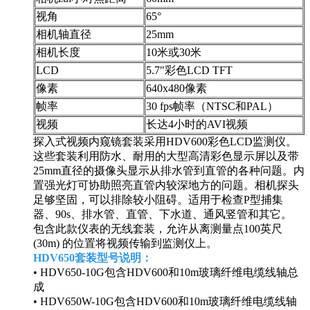
视角
65°
相机轴直径
25mm
相机长度
10米或30米
LCD
5.7"彩色LCD TFT
像素
640x480像素
帧率
30 fps帧率（NTSC和PAL）
视频
长达4小时的AVI视频
探入式视频内窥镜套装采用HDV600彩色LCD监测仪。
这些套装利用防水、耐用的大型高清彩色显示屏以及带
25mm直径的摄像头显示从排水管到直管的各种问题。内
置强光灯可协助照亮直管内较深地方的问题。相机探头
足够坚固，可以排除较小阻碍。适用于检查P型捕集
器、90s、排水管、直管、下水道、通风竖管和其它。
包含此款仪表的无线套装，允许从离测量点100英尺
(30m) 的位置将视频传输到监测仪上。
HDV650套装型号说明：
• HDV650-10G包含HDV600和10m玻璃纤维电缆线轴总
成
• HDV650W-10G包含HDV600和10m玻璃纤维电缆线轴