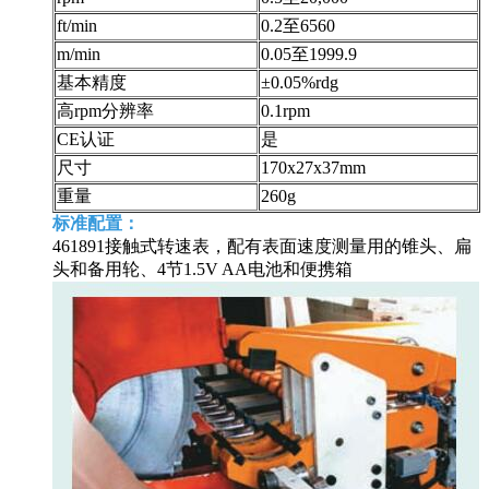
ft/min
0.2至6560
m/min
0.05至1999.9
基本精度
±0.05%rdg
高rpm分辨率
0.1rpm
CE认证
是
尺寸
170x27x37mm
重量
260g
标准配置：
461891接触式转速表，配有表面速度测量用的锥头、扁
头和备用轮、4节1.5V AA电池和便携箱